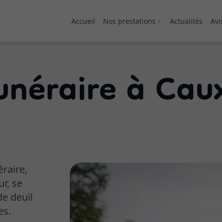
Accueil
Nos prestations
Actualités
Avi
unéraire à Cau
Plaque
Fleurs artificielles
raire,
r, se
e deuil
es.