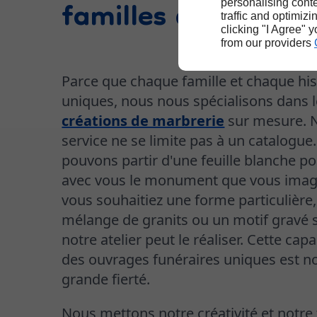
familles de Caux
personalising conte
traffic and optimizi
clicking "I Agree" 
from our providers
Parce que chaque famille et chaque his
uniques, nous nous spécialisons dans 
créations de marbrerie
sur mesure. 
service ne se limite pas à un catalogue
pouvons partir d'une feuille blanche p
avec vous le monument que vous imag
vous souhaitiez une forme particulière
mélange de granits ou un motif gravé s
notre atelier peut le réaliser. Cette capa
des ouvrages funéraires uniques est no
grande fierté.
Nous mettons notre créativité et notre