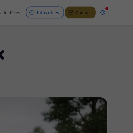
s de décès
Infos utiles
Contact
x