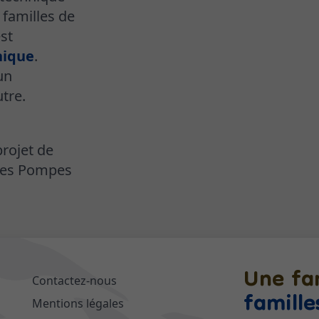
 familles de
st
nique
.
un
tre.
rojet de
 les Pompes
Une fa
Contactez-nous
famille
Mentions légales