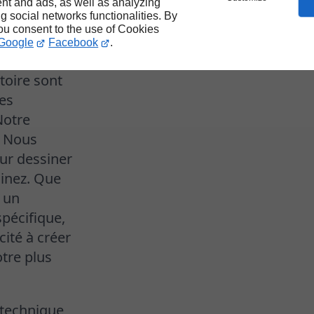
nt and ads, as well as analyzing
ng social networks functionalities. By
you consent to the use of Cookies
Google
Facebook
.
toire sont
les
Notre
. Nous
our dessiner
inez. Que
, un
pécifique,
cité à créer
tre plus
 technique