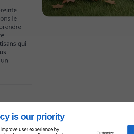
reinte
nons le
prendre
re
rtisans qui
ous
 un
cy is our priority
r les
 improve user experience by
Customize