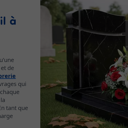
l à
qu'une
 et de
rerie
uvrages qui
 chaque
 la
En tant que
harge