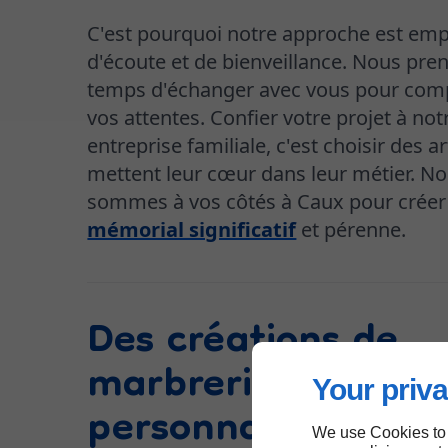
C'est pourquoi notre approche est emp
d'écoute et de bienveillance. Nous pre
temps d'échanger avec vous pour com
vos attentes. Confier votre projet à not
entreprise familiale, c'est choisir des a
mettent leur cœur dans leur métier. N
sommes à vos côtés à Caux pour créer
mémorial significatif
et pérenne.
Des créations de
marbrerie
Your priva
personnalisées pou
We use Cookies to