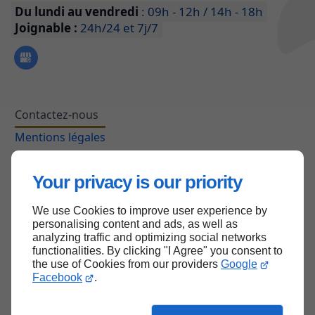
Du lundi au vendredi
: 09h - 12h / 14h - 18h
Joignable :
24h/24 et 7j/7
Contactez-nous
Mentions légales
Plan du site
Your privacy is our priority
We use Cookies to improve user experience by
Haut de page
personalising content and ads, as well as
analyzing traffic and optimizing social networks
functionalities. By clicking "I Agree" you consent to
the use of Cookies from our providers
Google
Facebook
.