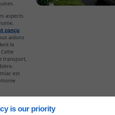
quises.
es aspects
monie.
t conçu
vous aidons
dent le
 Cette
e transport,
bière.
miac est
rémonie
cy is our priority