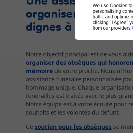
Une assistance pou
organiser des obsè
We use Cookies to
personalising conte
traffic and optimizi
dignes à Solomiac
clicking "I Agree" 
from our providers
Notre objectif principal est de vous aid
organiser des obsèques qui honoren
mémoire
de votre proche. Nous offro
assistance funéraire personnalisée pou
hommage unique. Chaque organisatio
funérailles est traitée avec le plus gran
Notre équipe est à votre écoute pour rec
souhaits et les volontés du défunt.
Ce
soutien pour les obsèques
se mani