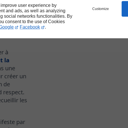
r
ques
 improve user experience by
Customize
nt and ads, as well as analyzing
ng social networks functionalities. By
you consent to the use of Cookies
Google
Facebook
.
er à
t la
ns une
r créer un
n de
d respect.
ueillir les
feste par