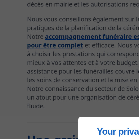
décès en mairie et les autorisations re
Nous vous conseillons également sur l
pratiques de la planification de la céré
Notre
accompagnement funéraire es
pour être complet
et efficace. Nous 
à choisir les prestations qui correspon
mieux à vos attentes et à votre budget.
assistance pour les funérailles couvre l
les soins de conservation et la mise en 
Notre connaissance du secteur de Solo
un atout pour une organisation de cé
fluide.
Your priva