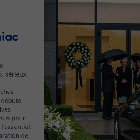
iac
e
u sérieux.
rches
s débute
ives
ssus pour
'essentiel.
aration de