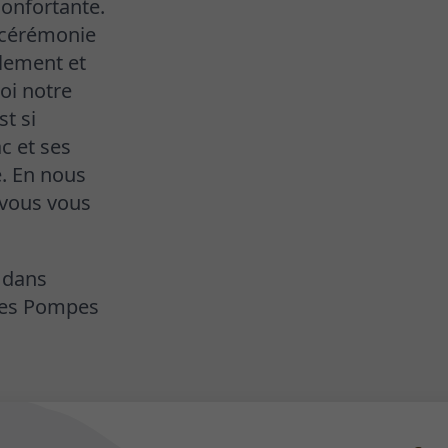
confortante.
 cérémonie
llement et
oi notre
t si
c et ses
e. En nous
 vous vous
 dans
 les Pompes