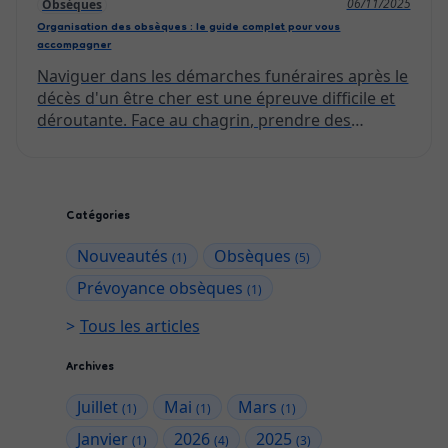
06/11/2025
Obsèques
Organisation des obsèques : le guide complet pour vous
accompagner
Naviguer dans les démarches funéraires après le
décès d'un être cher est une épreuve difficile et
déroutante. Face au chagrin, prendre des
décisions importantes dans un laps de temps
très court peut sembler insurmontable.
Heureusement, vous n'avez pas à traverser cette
période seul. Un accompagnement
Catégories
professionnel est là pour vous aider à organiser
une cérémonie d'hommage respectueuse et
Nouveautés
Obsèques
(1)
(5)
personnalisée, en accord avec les souhaits du
Prévoyance obsèques
(1)
défunt et de la famille.
Tous les articles
Archives
Juillet
Mai
Mars
(1)
(1)
(1)
Janvier
2026
2025
(1)
(4)
(3)