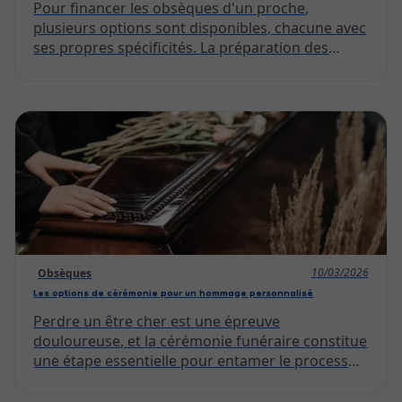
Pour financer les obsèques d'un proche,
plusieurs options sont disponibles, chacune avec
ses propres spécificités. La préparation des
funérailles est une épreuve difficile sur le plan
émotionnel, et la dimension financière ajoute
une charge supplémentaire. Il est essentiel de
comprendre les différentes possibilités pour
alléger ce fardeau, qu'il s'agisse de solutions
mises en place de l'assurance obsèques ou de
moyens de paiement immédiats. Bien se
renseigner permet de prendre des décisions
éclairées et d'assurer une sépulture digne, dans
le respect des dernières volontés.
10/03/2026
Obsèques
Les options de cérémonie pour un hommage personnalisé
Perdre un être cher est une épreuve
douloureuse, et la cérémonie funéraire constitue
une étape essentielle pour entamer le processus
de deuil. Au-delà des rituels traditionnels, il existe
de nombreuses manières de rendre un