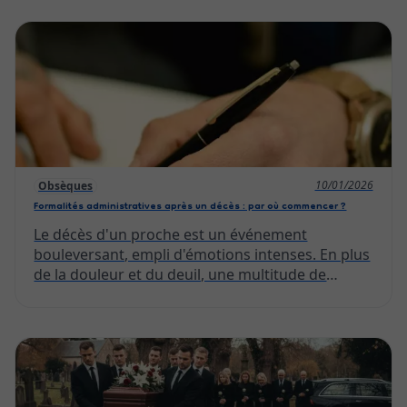
hommage unique et à l'image du défunt. La
personnalisation de cet instant permet aux
proches de célébrer une vie et de partager un
moment de recueillement qui a du sens. De la
musique aux textes, chaque détail peut
contribuer à créer une cérémonie mémorable et
apaisante.
10/01/2026
Obsèques
Formalités administratives après un décès : par où commencer ?
Le décès d'un proche est un événement
bouleversant, empli d'émotions intenses. En plus
de la douleur et du deuil, une multitude de
formalités administratives s'ajoutent à ce
moment délicat. Celles-ci doivent être gérées
dans des délais spécifiques, ce qui peut rendre la
situation encore plus accablante. Cet article a
pour but de vous fournir des informations
précises et détaillées pour vous guider à travers