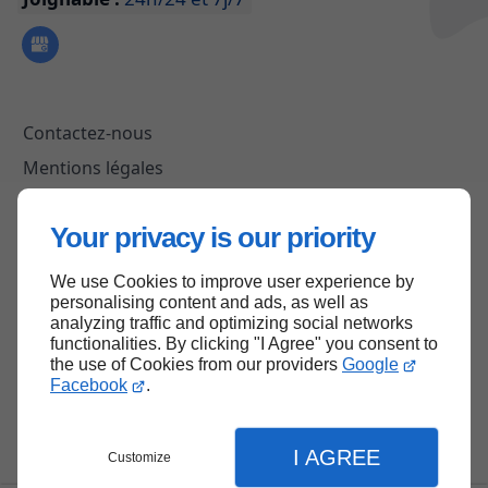
Contactez-nous
Mentions légales
Plan du site
Your privacy is our priority
We use Cookies to improve user experience by
Haut de page
personalising content and ads, as well as
analyzing traffic and optimizing social networks
functionalities. By clicking "I Agree" you consent to
the use of Cookies from our providers
Google
Facebook
.
I AGREE
Customize